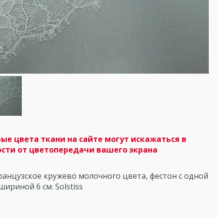
ые цвета ткани на сайте могут искажаться в
сти от цветопередачи вашего экрана
анцузское кружево молочного цвета, фестон с одной
шириной 6 см. Solstiss