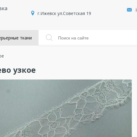
вка
г.Ижевск ул.Советская 19
рьерные ткани
ое
во узкое