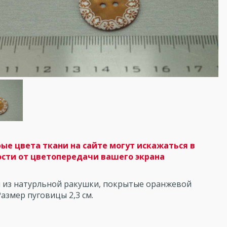
ые цвета ткани на сайте могут искажаться в
сти от цветопередачи вашего экрана
 из натурльной ракушки, покрытые оранжевой
Размер пуговицы 2,3 см.