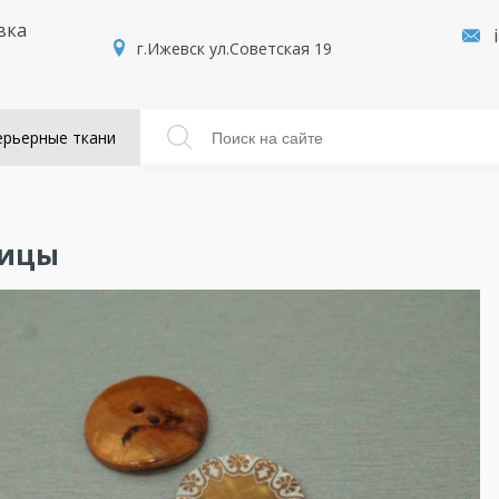
вка
г.Ижевск ул.Советская 19
рьерные ткани
вицы