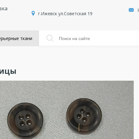
вка
г.Ижевск ул.Советская 19
рьерные ткани
вицы