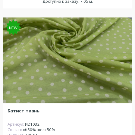
Доступно к заказу: 7.05 м.
NEW
Батист ткань
Артикул:
И21032
Состав:
хб50% шелк50%
Ширина:
140см