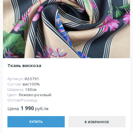
Ткань вискоза
Артикул:
И20791
Состав:
вис100%
Ширина:
140см
Цвет:
бежево-розовый
Оптом/Розницу
1 990
Цена:
руб./м
В ИЗБРАННОЕ
КУПИТЬ