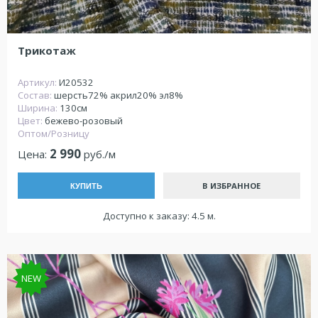
Трикотаж
Артикул:
И20532
Состав:
шерсть72% акрил20% эл8%
Ширина:
130см
Цвет:
бежево-розовый
Оптом/Розницу
2 990
Цена:
руб./м
В ИЗБРАННОЕ
КУПИТЬ
Доступно к заказу: 4.5 м.
NEW