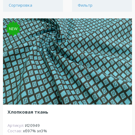
Сортировка
Фильтр
NEW
Хлопковая ткань
Артикул:
И20949
Состав:
хб97% эл3%