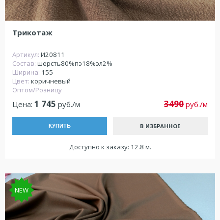
Трикотаж
Артикул:
И20811
Состав:
шерсть80%пэ18%эл2%
Ширина:
155
Цвет:
коричневый
Оптом/Розницу
1 745
3490
Цена:
руб./м
руб./м
В ИЗБРАННОЕ
КУПИТЬ
Доступно к заказу: 12.8 м.
NEW