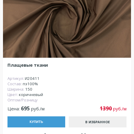
Плащевые ткани
Артикул:
И20411
Состав:
пэ100%
Ширина:
150
Цвет:
коричневый
Оптом/Розницу
695
1390
Цена:
руб./м
руб./м
В ИЗБРАННОЕ
КУПИТЬ