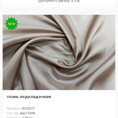
Доступно к заказу: 9.3 м.
NEW
ткань подкладочная
Артикул:
И20673
Состав:
вис100%
Ширина:
140см