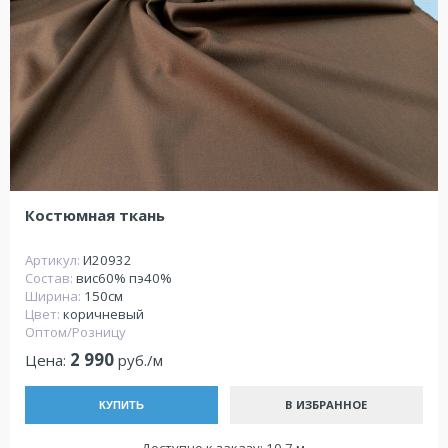
Костюмная ткань
Артикул:
И20932
Состав:
вис60% пэ40%
Ширина:
150см
Цвет:
коричневый
Оптом/Розницу
2 990
Цена:
руб./м
В ИЗБРАННОЕ
КУПИТЬ
Доступно к заказу: 10.7 м.