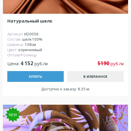
Натуральный шелк
Артикул:
И20056
Состав:
шелк100%
Ширина:
138см
Цвет:
коричневый
Оптом/Розницу
4 152
5190
Цена:
руб./м
руб./м
В ИЗБРАННОЕ
КУПИТЬ
Доступно к заказу: 8.35 м.
NEW