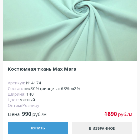
Костюмная ткань Max Mara
Артикул:
И14174
Состав:
вис30%триацетат68%эл2%
Ширина:
140
Цвет:
мятный
Оптом/Розницу
990
1890
Цена:
руб./м
руб./м
В ИЗБРАННОЕ
КУПИТЬ