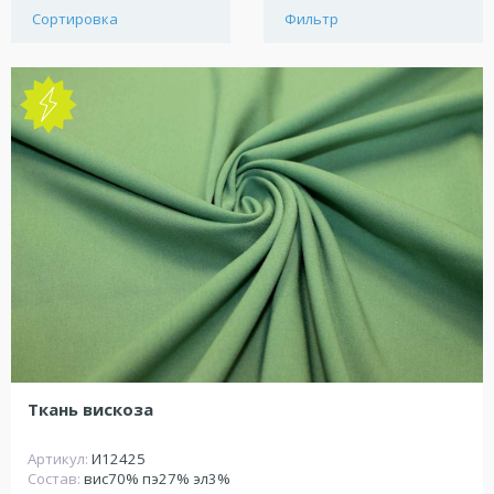
Сортировка
Фильтр
Ткань вискоза
Артикул:
И12425
Состав:
вис70% пэ27% эл3%