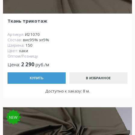
Ткань трикотаж
Артикул:
И21070
Состав:
вис95% эл5%
Ширина:
150
Цвет:
хаки
Оптом/Розницу
2 290
Цена:
руб./м
В ИЗБРАННОЕ
КУПИТЬ
Доступно к заказу: 8 м.
NEW