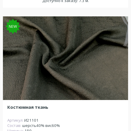
Доступно к заказу: 7.3 м.
NEW
Костюмная ткань
Артикул:
И21101
Состав:
шерсть40% вис60%
Ширина:
150