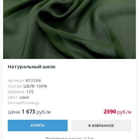
Натуральный шелк
Артикул:
И12206
Состав:
ШЕЛК 100%
Ширина:
125
Цвет:
хаки
Оптом/Розницу
1 673
2390
Цена:
руб./м
руб./м
В ИЗБРАННОЕ
КУПИТЬ
Доступно к заказу: 4.7 м.