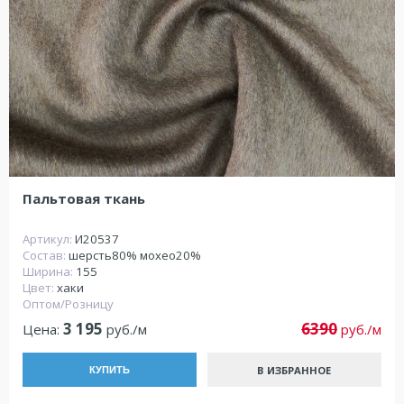
Пальтовая ткань
Артикул:
И20537
Состав:
шерсть80% мохео20%
Ширина:
155
Цвет:
хаки
Оптом/Розницу
3 195
6390
Цена:
руб./м
руб./м
В ИЗБРАННОЕ
КУПИТЬ