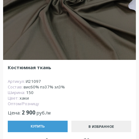
Костюмная ткань
Артикул:
И21097
Состав:
вис60% пэ37% эл3%
Ширина:
150
Цвет:
хаки
Оптом/Розницу
2 900
Цена:
руб./м
В ИЗБРАННОЕ
КУПИТЬ