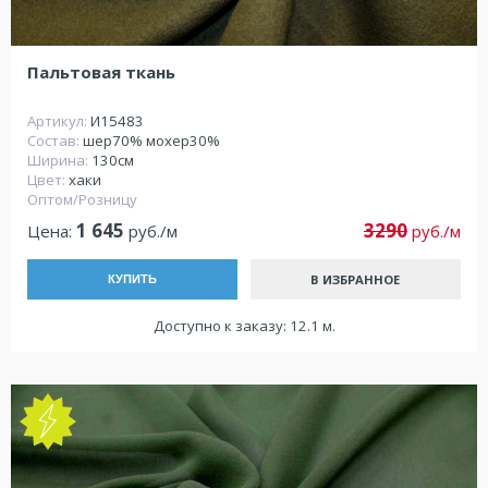
Пальтовая ткань
Артикул:
И15483
Состав:
шер70% мохер30%
Ширина:
130см
Цвет:
хаки
Оптом/Розницу
1 645
3290
Цена:
руб./м
руб./м
В ИЗБРАННОЕ
КУПИТЬ
Доступно к заказу: 12.1 м.