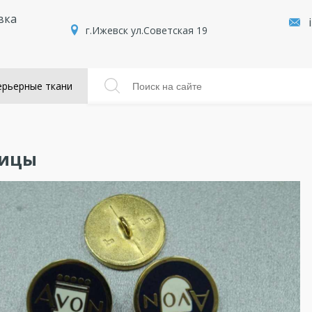
вка
г.Ижевск ул.Советская 19
рьерные ткани
вицы