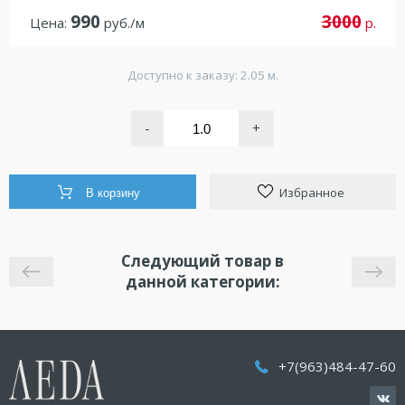
990
3000
Цена:
руб./м
р.
Доступно к заказу: 2.05 м.
-
+
Избранное
В корзину
Следующий товар в
данной категории:
+7(963)484-47-60