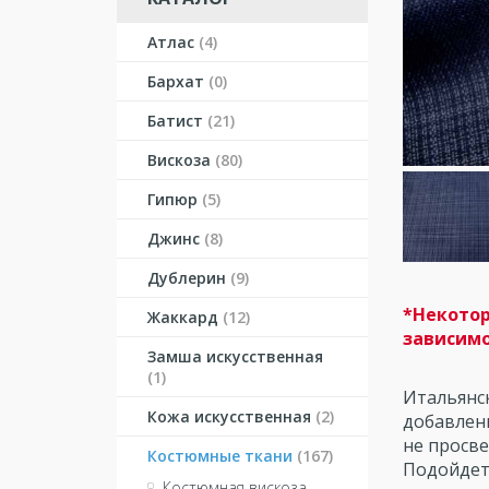
Атлас
(4)
Бархат
(0)
Батист
(21)
Вискоза
(80)
Гипюр
(5)
Джинс
(8)
Дублерин
(9)
*Некотор
Жаккард
(12)
зависимо
Замша искусственная
(1)
Итальянск
Кожа искусственная
(2)
добавлени
не просве
Костюмные ткани
(167)
Подойдет 
Костюмная вискоза