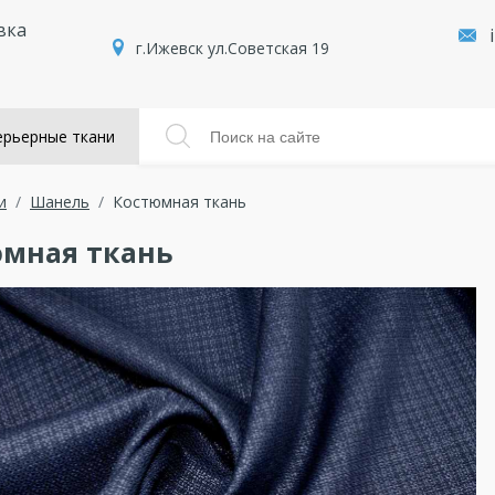
вка
г.Ижевск ул.Советская 19
рьерные ткани
и
Шанель
Костюмная ткань
мная ткань