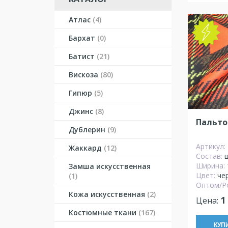
Атлас
(4)
NEW
Бархат
(0)
Батист
(21)
Вискоза
(80)
Гипюр
(5)
Джинс
(8)
Пальто
Дублерин
(9)
Артикул:
Жаккард
(12)
Состав:
Ширина:
Замша искусственная
Цвет:
че
(1)
Оптом/Р
Кожа искусственная
(2)
1
Цена:
Костюмные ткани
(167)
КУП