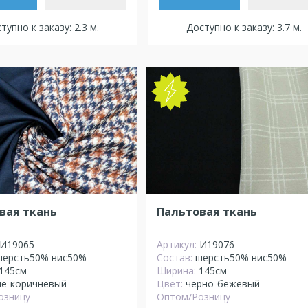
тупно к заказу: 2.3 м.
Доступно к заказу: 3.7 м.
вая ткань
Пальтовая ткань
И19065
Артикул:
И19076
шерсть50% вис50%
Состав:
шерсть50% вис50%
145см
Ширина:
145см
не-коричневый
Цвет:
черно-бежевый
озницу
Оптом/Розницу