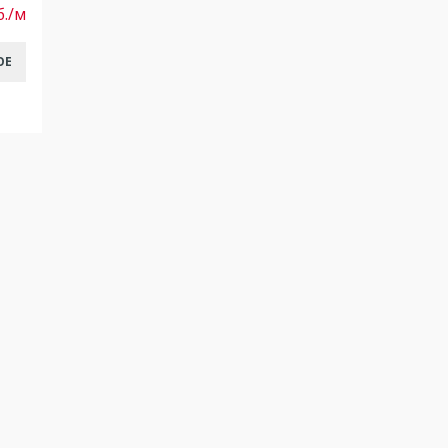
б./м
ОЕ