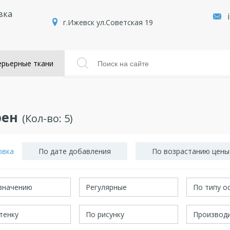
вка
г.Ижевск ул.Советская 19
рьерные ткани
рен
(Кол-во:
5
)
овка
По дате добавления
По возрастанию цены
значению
Регулярные
По типу о
тенку
По рисунку
Производ