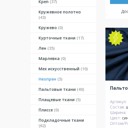
Креп
(37)
Дос
Кружевное полотно
(43)
Кружево
(0)
Курточные ткани
(17)
Лен
(35)
Марлевка
(0)
Мех искусственный
(10)
Неопрен
(5)
Пальто
Пальтовые ткани
(40)
Плащевые ткани
(5)
Артикул:
Состав:
Плиссе
(0)
Ширина:
Цвет:
си
Подкладочные ткани
Оптом/Р
(62)