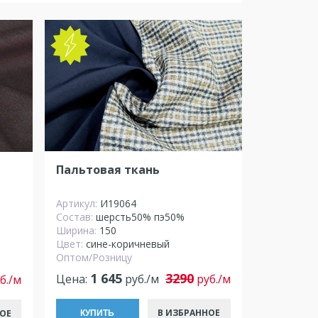
Пальтовая ткань
Артикул:
И19064
Состав:
шерсть50% пэ50%
Ширина:
150
Цвет:
сине-коричневый
Оптом/Розницу
1 645
3290
Цена:
руб./м
руб./м
б./м
В ИЗБРАННОЕ
ОЕ
КУПИТЬ