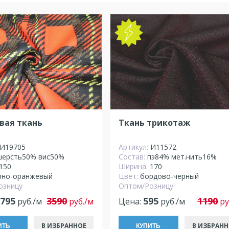
вая ткань
Ткань трикотаж
И19705
Артикул:
И11572
шерсть50% вис50%
Состав:
пэ84% мет.нить16%
150
Ширина:
170
рно-оранжевый
Цвет:
бордово-черный
озницу
Оптом/Розницу
 795
3590
595
1190
руб./м
руб./м
Цена:
руб./м
ру
В ИЗБРАННОЕ
В ИЗБРАНН
ИТЬ
КУПИТЬ