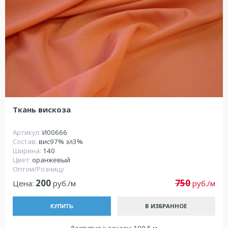
Ткань вискоза
Артикул:
И00666
Состав:
вис97% эл3%
Ширина:
140
Цвет:
оранжевый
Оптом/Розницу
200
750
Цена:
руб./м
руб./м
В ИЗБРАННОЕ
КУПИТЬ
Доступно к заказу: 109.5 м.