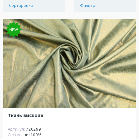
Сортировка
Фильтр
NEW
Ткань вискоза
Артикул:
И20299
Состав:
вис100%