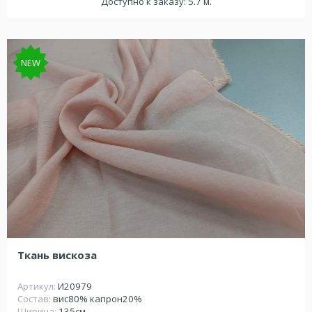
Доступно к заказу: 5.7 м.
NEW
Ткань вискоза
Артикул:
И20979
Состав:
вис80% капрон20%
Ширина:
135см