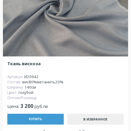
Ткань вискоза
Артикул:
И20942
Состав:
вис80%метанить20%
Ширина:
140см
Цвет:
голубой
Оптом/Розницу
3 200
Цена:
руб./м
В ИЗБРАННОЕ
КУПИТЬ