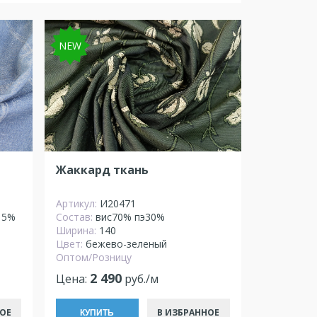
NEW
Жаккард ткань
Артикул:
И20471
15%
Состав:
вис70% пэ30%
Ширина:
140
Цвет:
бежево-зеленый
Оптом/Розницу
2 490
Цена:
руб./м
ОЕ
В ИЗБРАННОЕ
КУПИТЬ