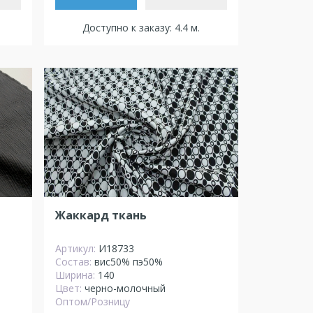
Доступно к заказу: 4.4 м.
Жаккард ткань
Артикул:
И18733
Состав:
вис50% пэ50%
Ширина:
140
Цвет:
черно-молочный
Оптом/Розницу