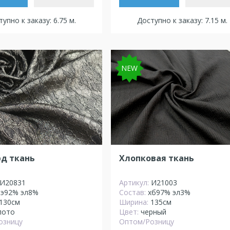
упно к заказу: 6.75 м.
Доступно к заказу: 7.15 м.
NEW
д ткань
Хлопковая ткань
И20831
Артикул:
И21003
пэ92% эл8%
Состав:
хб97% эл3%
130см
Ширина:
135см
лото
Цвет:
черный
озницу
Оптом/Розницу