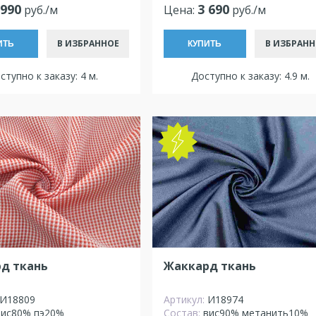
 990
3 690
руб./м
Цена:
руб./м
В ИЗБРАННОЕ
В ИЗБРАНН
ИТЬ
КУПИТЬ
ступно к заказу: 4 м.
Доступно к заказу: 4.9 м.
д ткань
Жаккард ткань
И18809
Артикул:
И18974
вис80% пэ20%
Состав:
вис90% метанить10%