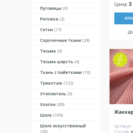
3
Цена:
Пуговицы
(0)
Рогожка
(2)
КУП
Сетки
(17)
До
Сорочечные ткани
(28)
Тесьма
(0)
Тесьма шерсть
(0)
Ткань с пайетками
(10)
Трикотаж
(122)
Утеплитель
(0)
Хлопок
(89)
Жаккар
Шелк
(109)
Шелк искусственный
Артикул:
(20)
Состав: