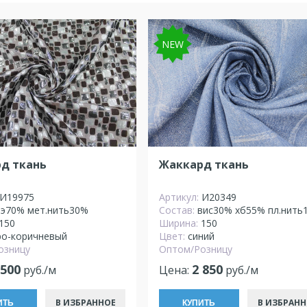
NEW
д ткань
Жаккард ткань
И19975
Артикул:
И20349
пэ70% мет.нить30%
Состав:
вис30% хб55% пл.нить
150
Ширина:
150
ро-коричневый
Цвет:
синий
озницу
Оптом/Розницу
 500
2 850
руб./м
Цена:
руб./м
В ИЗБРАННОЕ
В ИЗБРАНН
ИТЬ
КУПИТЬ