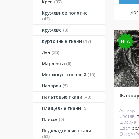
Креп
(37)
Дост
Кружевное полотно
(43)
Кружево
(0)
Курточные ткани
(17)
NEW
Лен
(35)
Марлевка
(0)
Мех искусственный
(10)
Неопрен
(5)
Жаккар
Пальтовые ткани
(40)
Плащевые ткани
(5)
Артикул:
Состав:
Плиссе
(0)
Ширина:
Цвет:
зо
Подкладочные ткани
Оптом/Р
(62)