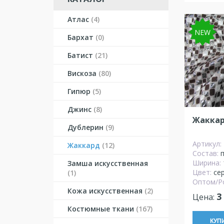
Атлас
(4)
NEW
Бархат
(0)
Батист
(21)
Вискоза
(80)
Гипюр
(5)
Джинс
(8)
Жаккар
Дублерин
(9)
Артикул:
Жаккард
(12)
Состав:
Ширина:
Замша искусственная
Цвет:
се
(1)
Оптом/Р
Кожа искусственная
(2)
3
Цена:
Костюмные ткани
(167)
КУП