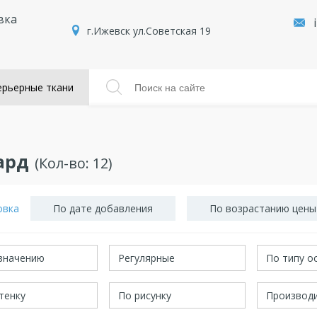
вка
г.Ижевск ул.Советская 19
рьерные ткани
ард
(Кол-во:
12
)
овка
По дате добавления
По возрастанию цены
значению
Регулярные
По типу о
тенку
По рисунку
Производ