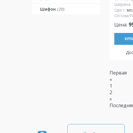
Ширина:
Шифон
(20)
Цвет:
мо
Оптом/Р
9
Цена:
КУП
Дос
Первая
«
1
2
»
Последня