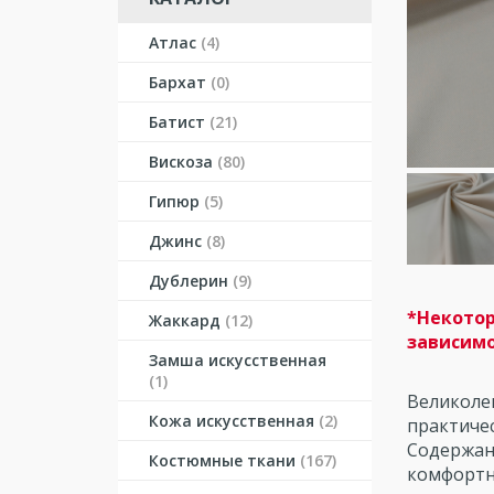
Атлас
(4)
Бархат
(0)
Батист
(21)
Вискоза
(80)
Гипюр
(5)
Джинс
(8)
Дублерин
(9)
*Некотор
Жаккард
(12)
зависимо
Замша искусственная
(1)
Великоле
Кожа искусственная
(2)
практиче
Содержани
Костюмные ткани
(167)
комфортн