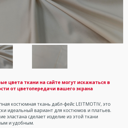
ые цвета ткани на сайте могут искажаться в
сти от цветопередачи вашего экрана
пная костюмная ткань дабл-фейс LEITMOTIV, это
ски идеальный вариант для костюмов и платьев.
е эластана сделает изделие из этой ткани
ым и удобным.